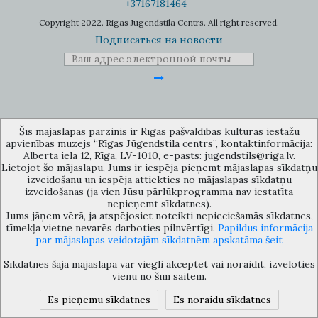
+37167181464
Copyright 2022. Rigas Jugendstila Centrs. All right reserved.
Подписаться на новости
Музей объединения культурных учереждений Рижского
Šīs mājaslapas pārzinis ir Rīgas pašvaldības kultūras iestāžu
самоуправления «Рижский центр югендстиля», улица Альберта 12,
apvienības muzejs “Rīgas Jūgendstila centrs”, kontaktinformācija:
Рига, LV 1010, Латвия (дверной код: 12), jugendstils@riga.lv
Alberta iela 12, Rīga, LV-1010, e-pasts: jugendstils@riga.lv.
Lietojot šo mājaslapu, Jums ir iespēja pieņemt mājaslapas sīkdatņu
izveidošanu un iespēja attiekties no mājaslapas sīkdatņu
izveidošanas (ja vien Jūsu pārlūkprogramma nav iestatīta
nepieņemt sīkdatnes).
Jums jāņem vērā, ja atspējosiet noteikti nepieciešamās sīkdatnes,
tīmekļa vietne nevarēs darboties pilnvērtīgi.
Papildus informācija
par mājaslapas veidotajām sīkdatnēm apskatāma šeit
Sīkdatnes šajā mājaslapā var viegli akceptēt vai noraidīt, izvēloties
vienu no šīm saitēm.
Es pieņemu sīkdatnes
Es noraidu sīkdatnes