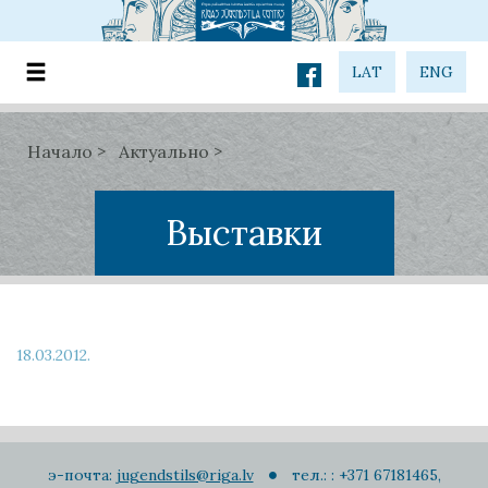
LAT
ENG
Начало
Актуально
Выставки
18.03.2012.
э-почта:
jugendstils@riga.lv
тел.: : +371 67181465,