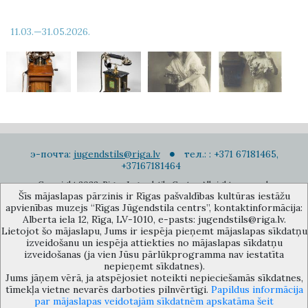
11.03.—31.05.2026.
э-почта:
jugendstils@riga.lv
тел.: : +371 67181465,
+37167181464
Copyright 2022. Rigas Jugendstila Centrs. All right reserved.
Šīs mājaslapas pārzinis ir Rīgas pašvaldības kultūras iestāžu
Подписаться на новости
apvienības muzejs “Rīgas Jūgendstila centrs”, kontaktinformācija:
Alberta iela 12, Rīga, LV-1010, e-pasts: jugendstils@riga.lv.
Lietojot šo mājaslapu, Jums ir iespēja pieņemt mājaslapas sīkdatņu
izveidošanu un iespēja attiekties no mājaslapas sīkdatņu
izveidošanas (ja vien Jūsu pārlūkprogramma nav iestatīta
nepieņemt sīkdatnes).
Jums jāņem vērā, ja atspējosiet noteikti nepieciešamās sīkdatnes,
Музей объединения культурных учереждений Рижского
tīmekļa vietne nevarēs darboties pilnvērtīgi.
Papildus informācija
самоуправления «Рижский центр югендстиля», улица Альберта 12,
par mājaslapas veidotajām sīkdatnēm apskatāma šeit
Рига, LV 1010, Латвия (дверной код: 12), jugendstils@riga.lv