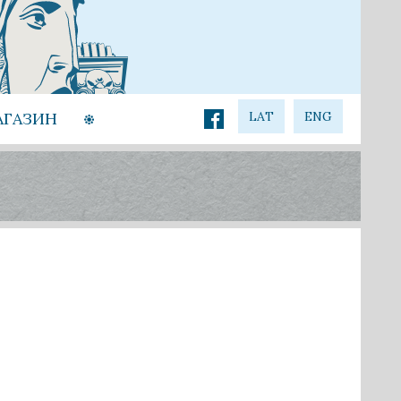
АГАЗИН
LAT
ENG