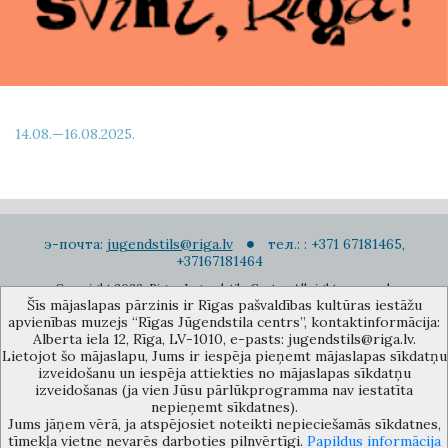
14.08.—16.08.2025.
э-почта:
jugendstils@riga.lv
тел.: : +371 67181465,
+37167181464
Copyright 2022. Rigas Jugendstila Centrs. All right reserved.
Šīs mājaslapas pārzinis ir Rīgas pašvaldības kultūras iestāžu
Подписаться на новости
apvienības muzejs “Rīgas Jūgendstila centrs”, kontaktinformācija:
Alberta iela 12, Rīga, LV-1010, e-pasts: jugendstils@riga.lv.
Lietojot šo mājaslapu, Jums ir iespēja pieņemt mājaslapas sīkdatņu
izveidošanu un iespēja attiekties no mājaslapas sīkdatņu
izveidošanas (ja vien Jūsu pārlūkprogramma nav iestatīta
nepieņemt sīkdatnes).
Jums jāņem vērā, ja atspējosiet noteikti nepieciešamās sīkdatnes,
Музей объединения культурных учереждений Рижского
tīmekļa vietne nevarēs darboties pilnvērtīgi.
Papildus informācija
самоуправления «Рижский центр югендстиля», улица Альберта 12,