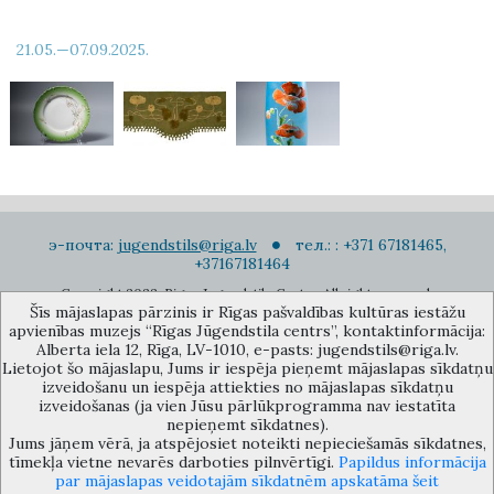
21.05.—07.09.2025.
э-почта:
jugendstils@riga.lv
тел.: : +371 67181465,
+37167181464
Copyright 2022. Rigas Jugendstila Centrs. All right reserved.
Šīs mājaslapas pārzinis ir Rīgas pašvaldības kultūras iestāžu
Подписаться на новости
apvienības muzejs “Rīgas Jūgendstila centrs”, kontaktinformācija:
Alberta iela 12, Rīga, LV-1010, e-pasts: jugendstils@riga.lv.
Lietojot šo mājaslapu, Jums ir iespēja pieņemt mājaslapas sīkdatņu
izveidošanu un iespēja attiekties no mājaslapas sīkdatņu
izveidošanas (ja vien Jūsu pārlūkprogramma nav iestatīta
nepieņemt sīkdatnes).
Jums jāņem vērā, ja atspējosiet noteikti nepieciešamās sīkdatnes,
Музей объединения культурных учереждений Рижского
tīmekļa vietne nevarēs darboties pilnvērtīgi.
Papildus informācija
самоуправления «Рижский центр югендстиля», улица Альберта 12,
par mājaslapas veidotajām sīkdatnēm apskatāma šeit
Рига, LV 1010, Латвия (дверной код: 12), jugendstils@riga.lv