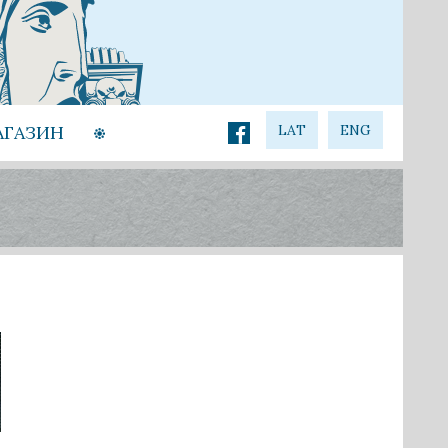
АГАЗИН
LAT
ENG