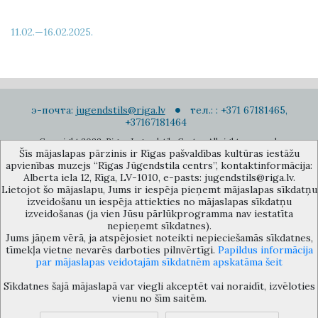
11.02.—16.02.2025.
э-почта:
jugendstils@riga.lv
тел.: : +371 67181465,
+37167181464
Copyright 2022. Rigas Jugendstila Centrs. All right reserved.
Šīs mājaslapas pārzinis ir Rīgas pašvaldības kultūras iestāžu
Подписаться на новости
apvienības muzejs “Rīgas Jūgendstila centrs”, kontaktinformācija:
Alberta iela 12, Rīga, LV-1010, e-pasts: jugendstils@riga.lv.
Lietojot šo mājaslapu, Jums ir iespēja pieņemt mājaslapas sīkdatņu
izveidošanu un iespēja attiekties no mājaslapas sīkdatņu
izveidošanas (ja vien Jūsu pārlūkprogramma nav iestatīta
nepieņemt sīkdatnes).
Jums jāņem vērā, ja atspējosiet noteikti nepieciešamās sīkdatnes,
Музей объединения культурных учереждений Рижского
tīmekļa vietne nevarēs darboties pilnvērtīgi.
Papildus informācija
самоуправления «Рижский центр югендстиля», улица Альберта 12,
par mājaslapas veidotajām sīkdatnēm apskatāma šeit
Рига, LV 1010, Латвия (дверной код: 12), jugendstils@riga.lv
Sīkdatnes šajā mājaslapā var viegli akceptēt vai noraidīt, izvēloties
vienu no šīm saitēm.