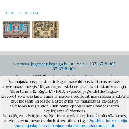
10.06.—16.06.2024.
э-почта:
jugendstils@riga.lv
тел.: : +371 67181465,
+37167181464
Copyright 2022. Rigas Jugendstila Centrs. All right reserved.
Šīs mājaslapas pārzinis ir Rīgas pašvaldības kultūras iestāžu
Подписаться на новости
apvienības muzejs “Rīgas Jūgendstila centrs”, kontaktinformācija:
Alberta iela 12, Rīga, LV-1010, e-pasts: jugendstils@riga.lv.
Lietojot šo mājaslapu, Jums ir iespēja pieņemt mājaslapas sīkdatņu
izveidošanu un iespēja attiekties no mājaslapas sīkdatņu
izveidošanas (ja vien Jūsu pārlūkprogramma nav iestatīta
nepieņemt sīkdatnes).
Jums jāņem vērā, ja atspējosiet noteikti nepieciešamās sīkdatnes,
Музей объединения культурных учереждений Рижского
tīmekļa vietne nevarēs darboties pilnvērtīgi.
Papildus informācija
самоуправления «Рижский центр югендстиля», улица Альберта 12,
par mājaslapas veidotajām sīkdatnēm apskatāma šeit
Рига, LV 1010, Латвия (дверной код: 12), jugendstils@riga.lv