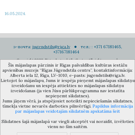
16.05.2024.
э-почта:
jugendstils@riga.lv
тел.: : +371 67181465,
+37167181464
Copyright 2022. Rigas Jugendstila Centrs. All right reserved.
Šīs mājaslapas pārzinis ir Rīgas pašvaldības kultūras iestāžu
Подписаться на новости
apvienības muzejs “Rīgas Jūgendstila centrs”, kontaktinformācija:
Alberta iela 12, Rīga, LV-1010, e-pasts: jugendstils@riga.lv.
Lietojot šo mājaslapu, Jums ir iespēja pieņemt mājaslapas sīkdatņu
izveidošanu un iespēja attiekties no mājaslapas sīkdatņu
izveidošanas (ja vien Jūsu pārlūkprogramma nav iestatīta
nepieņemt sīkdatnes).
Jums jāņem vērā, ja atspējosiet noteikti nepieciešamās sīkdatnes,
Музей объединения культурных учереждений Рижского
tīmekļa vietne nevarēs darboties pilnvērtīgi.
Papildus informācija
самоуправления «Рижский центр югендстиля», улица Альберта 12,
par mājaslapas veidotajām sīkdatnēm apskatāma šeit
Рига, LV 1010, Латвия (дверной код: 12), jugendstils@riga.lv
Sīkdatnes šajā mājaslapā var viegli akceptēt vai noraidīt, izvēloties
vienu no šīm saitēm.