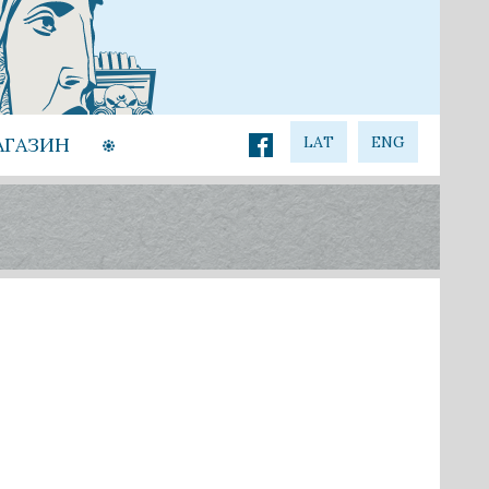
АГАЗИН
LAT
ENG