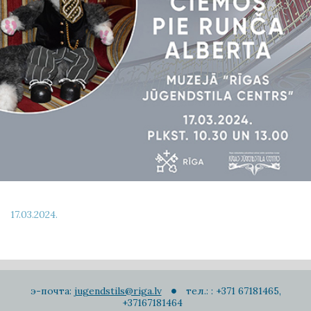
17.03.2024.
э-почта:
jugendstils@riga.lv
тел.: : +371 67181465,
+37167181464