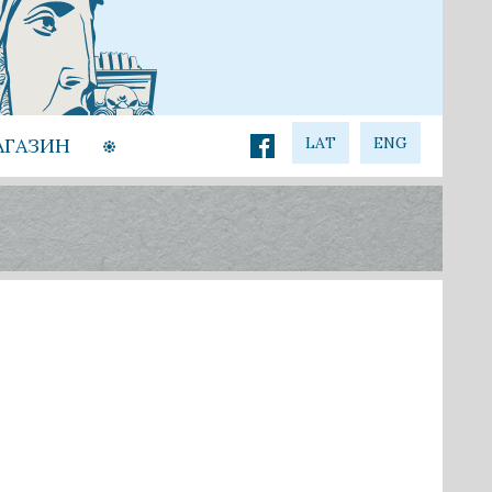
АГАЗИН
LAT
ENG