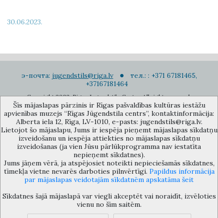
30.06.2023.
э-почта:
jugendstils@riga.lv
тел.: : +371 67181465,
+37167181464
Copyright 2022. Rigas Jugendstila Centrs. All right reserved.
Šīs mājaslapas pārzinis ir Rīgas pašvaldības kultūras iestāžu
Подписаться на новости
apvienības muzejs “Rīgas Jūgendstila centrs”, kontaktinformācija:
Alberta iela 12, Rīga, LV-1010, e-pasts: jugendstils@riga.lv.
Lietojot šo mājaslapu, Jums ir iespēja pieņemt mājaslapas sīkdatņu
izveidošanu un iespēja attiekties no mājaslapas sīkdatņu
izveidošanas (ja vien Jūsu pārlūkprogramma nav iestatīta
nepieņemt sīkdatnes).
Jums jāņem vērā, ja atspējosiet noteikti nepieciešamās sīkdatnes,
Музей объединения культурных учереждений Рижского
tīmekļa vietne nevarēs darboties pilnvērtīgi.
Papildus informācija
самоуправления «Рижский центр югендстиля», улица Альберта 12,
par mājaslapas veidotajām sīkdatnēm apskatāma šeit
Рига, LV 1010, Латвия (дверной код: 12), jugendstils@riga.lv
Sīkdatnes šajā mājaslapā var viegli akceptēt vai noraidīt, izvēloties
vienu no šīm saitēm.