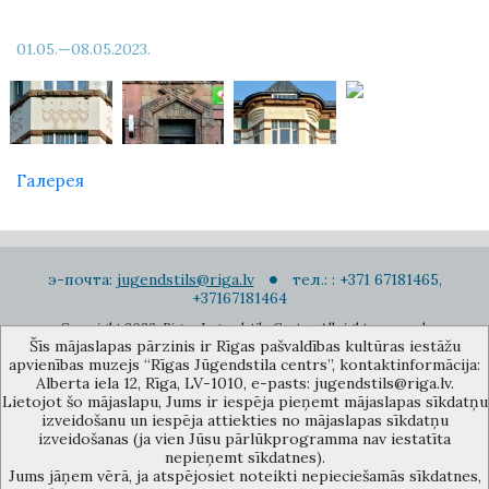
01.05.—08.05.2023.
Галерея
э-почта:
jugendstils@riga.lv
тел.: : +371 67181465,
+37167181464
Copyright 2022. Rigas Jugendstila Centrs. All right reserved.
Šīs mājaslapas pārzinis ir Rīgas pašvaldības kultūras iestāžu
Подписаться на новости
apvienības muzejs “Rīgas Jūgendstila centrs”, kontaktinformācija:
Alberta iela 12, Rīga, LV-1010, e-pasts: jugendstils@riga.lv.
Lietojot šo mājaslapu, Jums ir iespēja pieņemt mājaslapas sīkdatņu
izveidošanu un iespēja attiekties no mājaslapas sīkdatņu
izveidošanas (ja vien Jūsu pārlūkprogramma nav iestatīta
nepieņemt sīkdatnes).
Jums jāņem vērā, ja atspējosiet noteikti nepieciešamās sīkdatnes,
Музей объединения культурных учереждений Рижского