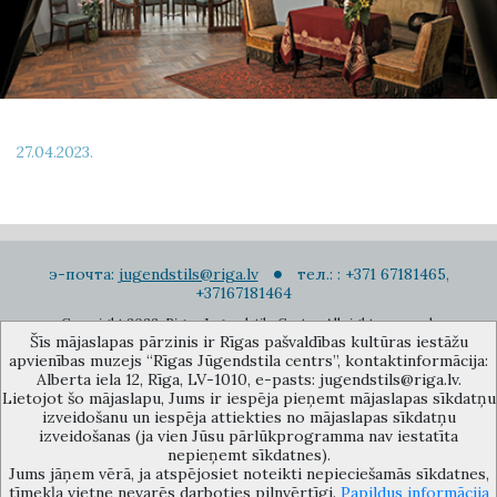
27.04.2023.
э-почта:
jugendstils@riga.lv
тел.: : +371 67181465,
+37167181464
Copyright 2022. Rigas Jugendstila Centrs. All right reserved.
Šīs mājaslapas pārzinis ir Rīgas pašvaldības kultūras iestāžu
Подписаться на новости
apvienības muzejs “Rīgas Jūgendstila centrs”, kontaktinformācija:
Alberta iela 12, Rīga, LV-1010, e-pasts: jugendstils@riga.lv.
Lietojot šo mājaslapu, Jums ir iespēja pieņemt mājaslapas sīkdatņu
izveidošanu un iespēja attiekties no mājaslapas sīkdatņu
izveidošanas (ja vien Jūsu pārlūkprogramma nav iestatīta
nepieņemt sīkdatnes).
Jums jāņem vērā, ja atspējosiet noteikti nepieciešamās sīkdatnes,
Музей объединения культурных учереждений Рижского
tīmekļa vietne nevarēs darboties pilnvērtīgi.
Papildus informācija
самоуправления «Рижский центр югендстиля», улица Альберта 12,