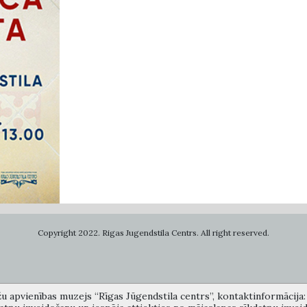
Copyright 2022. Rigas Jugendstila Centrs. All right reserved.
žu apvienības muzejs “Rīgas Jūgendstila centrs”, kontaktinformācija: A
самоуправления «Рижский центр югендстиля», улица Альберта 12, Рига, LV 