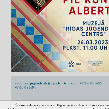
э-почта:
jugendstils@riga.lv
тел.: : +371 67181465,
+37167181464
Šīs mājaslapas pārzinis ir Rīgas pašvaldības kultūras iestā
Музей объединения культурных учереждений Рижского 