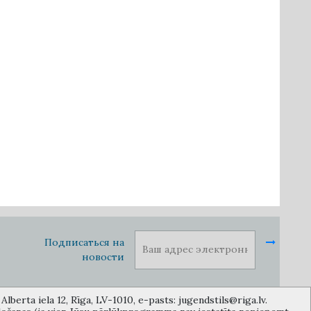
Подписаться на
новости
lberta iela 12, Rīga, LV-1010, e-pasts: jugendstils@riga.lv.
1010, Латвия (дверной код: 12), jugendstils@riga.lv