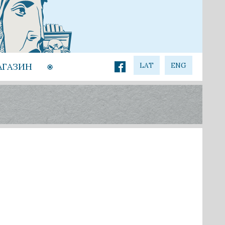
АГАЗИН
LAT
ENG