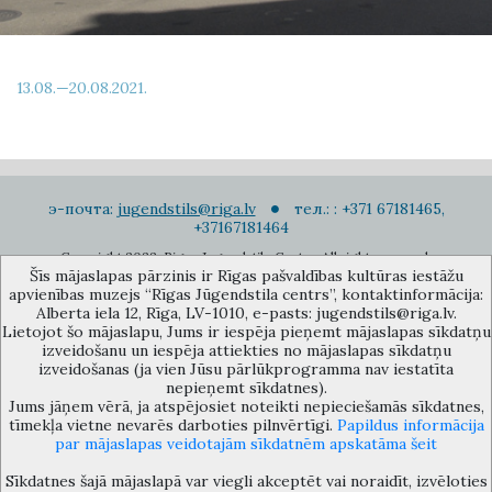
13.08.—20.08.2021.
э-почта:
jugendstils@riga.lv
тел.: : +371 67181465,
+37167181464
Copyright 2022. Rigas Jugendstila Centrs. All right reserved.
Šīs mājaslapas pārzinis ir Rīgas pašvaldības kultūras iestāžu
Подписаться на новости
apvienības muzejs “Rīgas Jūgendstila centrs”, kontaktinformācija:
Alberta iela 12, Rīga, LV-1010, e-pasts: jugendstils@riga.lv.
Lietojot šo mājaslapu, Jums ir iespēja pieņemt mājaslapas sīkdatņu
izveidošanu un iespēja attiekties no mājaslapas sīkdatņu
izveidošanas (ja vien Jūsu pārlūkprogramma nav iestatīta
nepieņemt sīkdatnes).
Jums jāņem vērā, ja atspējosiet noteikti nepieciešamās sīkdatnes,
Музей объединения культурных учереждений Рижского
tīmekļa vietne nevarēs darboties pilnvērtīgi.
Papildus informācija
самоуправления «Рижский центр югендстиля», улица Альберта 12,
par mājaslapas veidotajām sīkdatnēm apskatāma šeit
Рига, LV 1010, Латвия (дверной код: 12), jugendstils@riga.lv
Sīkdatnes šajā mājaslapā var viegli akceptēt vai noraidīt, izvēloties