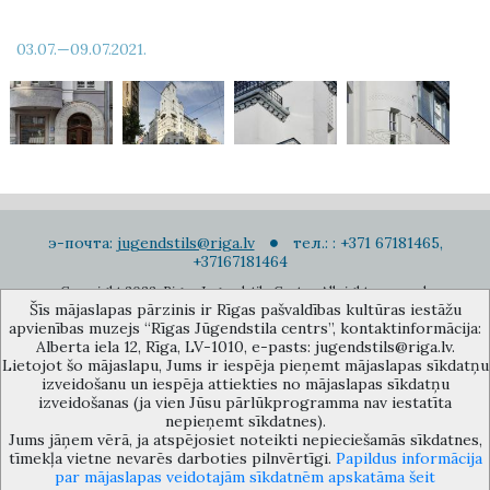
03.07.—09.07.2021.
э-почта:
jugendstils@riga.lv
тел.: : +371 67181465,
+37167181464
Copyright 2022. Rigas Jugendstila Centrs. All right reserved.
Šīs mājaslapas pārzinis ir Rīgas pašvaldības kultūras iestāžu
Подписаться на новости
apvienības muzejs “Rīgas Jūgendstila centrs”, kontaktinformācija:
Alberta iela 12, Rīga, LV-1010, e-pasts: jugendstils@riga.lv.
Lietojot šo mājaslapu, Jums ir iespēja pieņemt mājaslapas sīkdatņu
izveidošanu un iespēja attiekties no mājaslapas sīkdatņu
izveidošanas (ja vien Jūsu pārlūkprogramma nav iestatīta
nepieņemt sīkdatnes).
Jums jāņem vērā, ja atspējosiet noteikti nepieciešamās sīkdatnes,
Музей объединения культурных учереждений Рижского
tīmekļa vietne nevarēs darboties pilnvērtīgi.
Papildus informācija
самоуправления «Рижский центр югендстиля», улица Альберта 12,
par mājaslapas veidotajām sīkdatnēm apskatāma šeit
Рига, LV 1010, Латвия (дверной код: 12), jugendstils@riga.lv