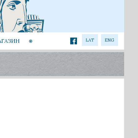
АГАЗИН
LAT
ENG