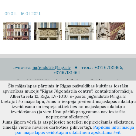
09.04.—16.04.2021.
э-почта:
jugendstils@riga.lv
тел.: : +371 67181465,
+37167181464
Copyright 2022. Rigas Jugendstila Centrs. All right reserved.
Šīs mājaslapas pārzinis ir Rīgas pašvaldības kultūras iestāžu
Подписаться на новости
apvienības muzejs “Rīgas Jūgendstila centrs”, kontaktinformācija:
Alberta iela 12, Rīga, LV-1010, e-pasts: jugendstils@riga.lv.
Lietojot šo mājaslapu, Jums ir iespēja pieņemt mājaslapas sīkdatņu
izveidošanu un iespēja attiekties no mājaslapas sīkdatņu
izveidošanas (ja vien Jūsu pārlūkprogramma nav iestatīta
nepieņemt sīkdatnes).
Jums jāņem vērā, ja atspējosiet noteikti nepieciešamās sīkdatnes,
Музей объединения культурных учереждений Рижского
tīmekļa vietne nevarēs darboties pilnvērtīgi.
Papildus informācija
самоуправления «Рижский центр югендстиля», улица Альберта 12,
par mājaslapas veidotajām sīkdatnēm apskatāma šeit
Рига, LV 1010, Латвия (дверной код: 12), jugendstils@riga.lv