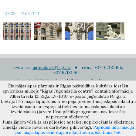
05.03.—12.03.2021.
э-почта:
jugendstils@riga.lv
тел.: : +371 67181465,
+37167181464
Copyright 2022. Rigas Jugendstila Centrs. All right reserved.
Šīs mājaslapas pārzinis ir Rīgas pašvaldības kultūras iestāžu
Подписаться на новости
apvienības muzejs “Rīgas Jūgendstila centrs”, kontaktinformācija:
Alberta iela 12, Rīga, LV-1010, e-pasts: jugendstils@riga.lv.
Lietojot šo mājaslapu, Jums ir iespēja pieņemt mājaslapas sīkdatņu
izveidošanu un iespēja attiekties no mājaslapas sīkdatņu
izveidošanas (ja vien Jūsu pārlūkprogramma nav iestatīta
nepieņemt sīkdatnes).
Jums jāņem vērā, ja atspējosiet noteikti nepieciešamās sīkdatnes,
Музей объединения культурных учереждений Рижского
tīmekļa vietne nevarēs darboties pilnvērtīgi.
Papildus informācija
самоуправления «Рижский центр югендстиля», улица Альберта 12,
par mājaslapas veidotajām sīkdatnēm apskatāma šeit
Рига, LV 1010, Латвия (дверной код: 12), jugendstils@riga.lv