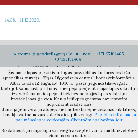
14.08.—11.12.2020.
э-почта:
jugendstils@riga.lv
тел.: : +371 67181465,
+37167181464
Copyright 2022. Rigas Jugendstila Centrs. All right reserved.
Šīs mājaslapas pārzinis ir Rīgas pašvaldības kultūras iestāžu
Подписаться на новости
apvienības muzejs “Rīgas Jūgendstila centrs”, kontaktinformācija:
Alberta iela 12, Rīga, LV-1010, e-pasts: jugendstils@riga.lv.
Lietojot šo mājaslapu, Jums ir iespēja pieņemt mājaslapas sīkdatņu
izveidošanu un iespēja attiekties no mājaslapas sīkdatņu
izveidošanas (ja vien Jūsu pārlūkprogramma nav iestatīta
nepieņemt sīkdatnes).
Jums jāņem vērā, ja atspējosiet noteikti nepieciešamās sīkdatnes,
Музей объединения культурных учереждений Рижского
tīmekļa vietne nevarēs darboties pilnvērtīgi.
Papildus informācija
самоуправления «Рижский центр югендстиля», улица Альберта 12,
par mājaslapas veidotajām sīkdatnēm apskatāma šeit
Рига, LV 1010, Латвия (дверной код: 12), jugendstils@riga.lv
Sīkdatnes šajā mājaslapā var viegli akceptēt vai noraidīt, izvēloties
vienu no šīm saitēm.