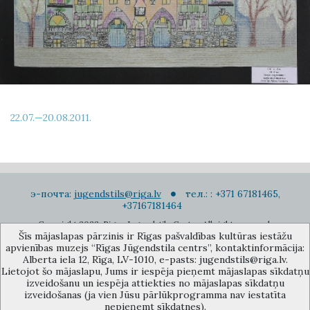
22.07.—20.08.2011.
э-почта:
jugendstils@riga.lv
тел.: : +371 67181465,
+37167181464
Copyright 2022. Rigas Jugendstila Centrs. All right reserved.
Šīs mājaslapas pārzinis ir Rīgas pašvaldības kultūras iestāžu
Подписаться на новости
apvienības muzejs “Rīgas Jūgendstila centrs”, kontaktinformācija:
Alberta iela 12, Rīga, LV-1010, e-pasts: jugendstils@riga.lv.
Lietojot šo mājaslapu, Jums ir iespēja pieņemt mājaslapas sīkdatņu
izveidošanu un iespēja attiekties no mājaslapas sīkdatņu
izveidošanas (ja vien Jūsu pārlūkprogramma nav iestatīta
nepieņemt sīkdatnes).