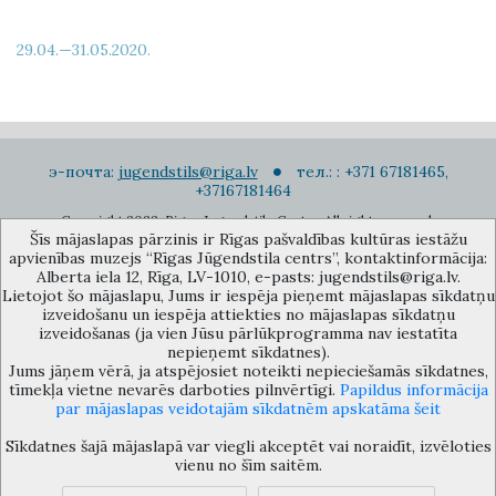
29.04.—31.05.2020.
э-почта:
jugendstils@riga.lv
тел.: : +371 67181465,
+37167181464
Copyright 2022. Rigas Jugendstila Centrs. All right reserved.
Šīs mājaslapas pārzinis ir Rīgas pašvaldības kultūras iestāžu
Подписаться на новости
apvienības muzejs “Rīgas Jūgendstila centrs”, kontaktinformācija:
Alberta iela 12, Rīga, LV-1010, e-pasts: jugendstils@riga.lv.
Lietojot šo mājaslapu, Jums ir iespēja pieņemt mājaslapas sīkdatņu
izveidošanu un iespēja attiekties no mājaslapas sīkdatņu
izveidošanas (ja vien Jūsu pārlūkprogramma nav iestatīta
nepieņemt sīkdatnes).
Jums jāņem vērā, ja atspējosiet noteikti nepieciešamās sīkdatnes,
Музей объединения культурных учереждений Рижского
tīmekļa vietne nevarēs darboties pilnvērtīgi.
Papildus informācija
самоуправления «Рижский центр югендстиля», улица Альберта 12,
par mājaslapas veidotajām sīkdatnēm apskatāma šeit
Рига, LV 1010, Латвия (дверной код: 12), jugendstils@riga.lv
Sīkdatnes šajā mājaslapā var viegli akceptēt vai noraidīt, izvēloties
vienu no šīm saitēm.