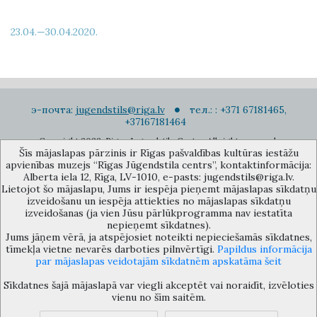
23.04.—30.04.2020.
э-почта:
jugendstils@riga.lv
тел.: : +371 67181465,
+37167181464
Copyright 2022. Rigas Jugendstila Centrs. All right reserved.
Šīs mājaslapas pārzinis ir Rīgas pašvaldības kultūras iestāžu
Подписаться на новости
apvienības muzejs “Rīgas Jūgendstila centrs”, kontaktinformācija:
Alberta iela 12, Rīga, LV-1010, e-pasts: jugendstils@riga.lv.
Lietojot šo mājaslapu, Jums ir iespēja pieņemt mājaslapas sīkdatņu
izveidošanu un iespēja attiekties no mājaslapas sīkdatņu
izveidošanas (ja vien Jūsu pārlūkprogramma nav iestatīta
nepieņemt sīkdatnes).
Jums jāņem vērā, ja atspējosiet noteikti nepieciešamās sīkdatnes,
Музей объединения культурных учереждений Рижского
tīmekļa vietne nevarēs darboties pilnvērtīgi.
Papildus informācija
самоуправления «Рижский центр югендстиля», улица Альберта 12,
par mājaslapas veidotajām sīkdatnēm apskatāma šeit
Рига, LV 1010, Латвия (дверной код: 12), jugendstils@riga.lv
Sīkdatnes šajā mājaslapā var viegli akceptēt vai noraidīt, izvēloties
vienu no šīm saitēm.