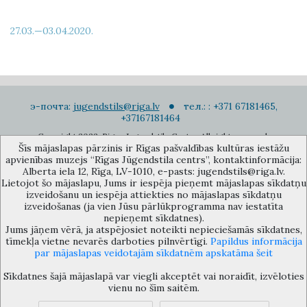
27.03.—03.04.2020.
э-почта:
jugendstils@riga.lv
тел.: : +371 67181465,
+37167181464
Copyright 2022. Rigas Jugendstila Centrs. All right reserved.
Šīs mājaslapas pārzinis ir Rīgas pašvaldības kultūras iestāžu
Подписаться на новости
apvienības muzejs “Rīgas Jūgendstila centrs”, kontaktinformācija:
Alberta iela 12, Rīga, LV-1010, e-pasts: jugendstils@riga.lv.
Lietojot šo mājaslapu, Jums ir iespēja pieņemt mājaslapas sīkdatņu
izveidošanu un iespēja attiekties no mājaslapas sīkdatņu
izveidošanas (ja vien Jūsu pārlūkprogramma nav iestatīta
nepieņemt sīkdatnes).
Jums jāņem vērā, ja atspējosiet noteikti nepieciešamās sīkdatnes,
Музей объединения культурных учереждений Рижского
tīmekļa vietne nevarēs darboties pilnvērtīgi.
Papildus informācija
самоуправления «Рижский центр югендстиля», улица Альберта 12,
par mājaslapas veidotajām sīkdatnēm apskatāma šeit
Рига, LV 1010, Латвия (дверной код: 12), jugendstils@riga.lv
Sīkdatnes šajā mājaslapā var viegli akceptēt vai noraidīt, izvēloties
vienu no šīm saitēm.