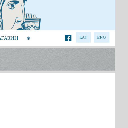
АГАЗИН
LAT
ENG