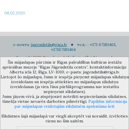
08.02.2020.
э-почта:
jugendstils@riga.lv
тел.: : +371 67181465,
+37167181464
Copyright 2022. Rigas Jugendstila Centrs. All right reserved.
Šīs mājaslapas pārzinis ir Rīgas pašvaldības kultūras iestāžu
Подписаться на новости
apvienības muzejs “Rīgas Jūgendstila centrs”, kontaktinformācija:
Alberta iela 12, Rīga, LV-1010, e-pasts: jugendstils@riga.lv.
Lietojot šo mājaslapu, Jums ir iespēja pieņemt mājaslapas sīkdatņu
izveidošanu un iespēja attiekties no mājaslapas sīkdatņu
izveidošanas (ja vien Jūsu pārlūkprogramma nav iestatīta
nepieņemt sīkdatnes).
Jums jāņem vērā, ja atspējosiet noteikti nepieciešamās sīkdatnes,
Музей объединения культурных учереждений Рижского
tīmekļa vietne nevarēs darboties pilnvērtīgi.
Papildus informācija
самоуправления «Рижский центр югендстиля», улица Альберта 12,
par mājaslapas veidotajām sīkdatnēm apskatāma šeit
Рига, LV 1010, Латвия (дверной код: 12), jugendstils@riga.lv
Sīkdatnes šajā mājaslapā var viegli akceptēt vai noraidīt, izvēloties
vienu no šīm saitēm.