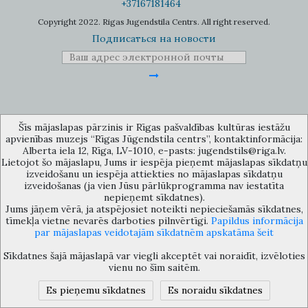
+37167181464
Copyright 2022. Rigas Jugendstila Centrs. All right reserved.
Подписаться на новости
Музей объединения культурных учереждений Рижского
Šīs mājaslapas pārzinis ir Rīgas pašvaldības kultūras iestāžu
самоуправления «Рижский центр югендстиля», улица Альберта 12,
apvienības muzejs “Rīgas Jūgendstila centrs”, kontaktinformācija:
Рига, LV 1010, Латвия (дверной код: 12), jugendstils@riga.lv
Alberta iela 12, Rīga, LV-1010, e-pasts: jugendstils@riga.lv.
Lietojot šo mājaslapu, Jums ir iespēja pieņemt mājaslapas sīkdatņu
izveidošanu un iespēja attiekties no mājaslapas sīkdatņu
izveidošanas (ja vien Jūsu pārlūkprogramma nav iestatīta
nepieņemt sīkdatnes).
Jums jāņem vērā, ja atspējosiet noteikti nepieciešamās sīkdatnes,
tīmekļa vietne nevarēs darboties pilnvērtīgi.
Papildus informācija
par mājaslapas veidotajām sīkdatnēm apskatāma šeit
Sīkdatnes šajā mājaslapā var viegli akceptēt vai noraidīt, izvēloties
vienu no šīm saitēm.
Es pieņemu sīkdatnes
Es noraidu sīkdatnes