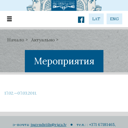
LAT
ENG
Начало
Актуально
Мероприятия
17.02.—07.03.2011.
э-почта:
jugendstils@riga.lv
тел.: : +371 67181465,