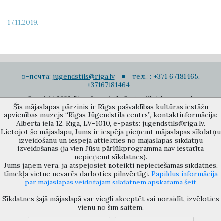
17.11.2019.
э-почта:
jugendstils@riga.lv
тел.: : +371 67181465,
+37167181464
Copyright 2022. Rigas Jugendstila Centrs. All right reserved.
Šīs mājaslapas pārzinis ir Rīgas pašvaldības kultūras iestāžu
Подписаться на новости
apvienības muzejs “Rīgas Jūgendstila centrs”, kontaktinformācija:
Alberta iela 12, Rīga, LV-1010, e-pasts: jugendstils@riga.lv.
Lietojot šo mājaslapu, Jums ir iespēja pieņemt mājaslapas sīkdatņu
izveidošanu un iespēja attiekties no mājaslapas sīkdatņu
izveidošanas (ja vien Jūsu pārlūkprogramma nav iestatīta
nepieņemt sīkdatnes).
Jums jāņem vērā, ja atspējosiet noteikti nepieciešamās sīkdatnes,
Музей объединения культурных учереждений Рижского
tīmekļa vietne nevarēs darboties pilnvērtīgi.
Papildus informācija
самоуправления «Рижский центр югендстиля», улица Альберта 12,
par mājaslapas veidotajām sīkdatnēm apskatāma šeit
Рига, LV 1010, Латвия (дверной код: 12), jugendstils@riga.lv
Sīkdatnes šajā mājaslapā var viegli akceptēt vai noraidīt, izvēloties
vienu no šīm saitēm.