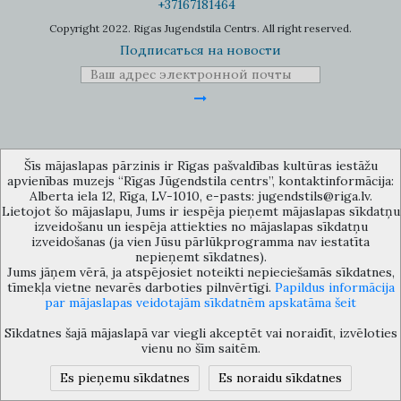
+37167181464
Copyright 2022. Rigas Jugendstila Centrs. All right reserved.
Подписаться на новости
Музей объединения культурных учереждений Рижского
Šīs mājaslapas pārzinis ir Rīgas pašvaldības kultūras iestāžu
самоуправления «Рижский центр югендстиля», улица Альберта 12,
apvienības muzejs “Rīgas Jūgendstila centrs”, kontaktinformācija:
Рига, LV 1010, Латвия (дверной код: 12), jugendstils@riga.lv
Alberta iela 12, Rīga, LV-1010, e-pasts: jugendstils@riga.lv.
Lietojot šo mājaslapu, Jums ir iespēja pieņemt mājaslapas sīkdatņu
izveidošanu un iespēja attiekties no mājaslapas sīkdatņu
izveidošanas (ja vien Jūsu pārlūkprogramma nav iestatīta
nepieņemt sīkdatnes).
Jums jāņem vērā, ja atspējosiet noteikti nepieciešamās sīkdatnes,
tīmekļa vietne nevarēs darboties pilnvērtīgi.
Papildus informācija
par mājaslapas veidotajām sīkdatnēm apskatāma šeit
Sīkdatnes šajā mājaslapā var viegli akceptēt vai noraidīt, izvēloties
vienu no šīm saitēm.
Es pieņemu sīkdatnes
Es noraidu sīkdatnes