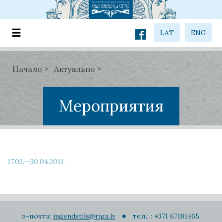
LAT
ENG
Начало
Актуально
Мероприятия
17.03.—30.04.2011.
э-почта:
jugendstils@riga.lv
тел.: : +371 67181465,