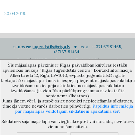
20.04.2019.
э-почта:
jugendstils@riga.lv
тел.: : +371 67181465,
+37167181464
Copyright 2022. Rigas Jugendstila Centrs. All right reserved.
Šīs mājaslapas pārzinis ir Rīgas pašvaldības kultūras iestāžu
Подписаться на новости
apvienības muzejs “Rīgas Jūgendstila centrs”, kontaktinformācija:
Alberta iela 12, Rīga, LV-1010, e-pasts: jugendstils@riga.lv.
Lietojot šo mājaslapu, Jums ir iespēja pieņemt mājaslapas sīkdatņu
izveidošanu un iespēja attiekties no mājaslapas sīkdatņu
izveidošanas (ja vien Jūsu pārlūkprogramma nav iestatīta
nepieņemt sīkdatnes).
Jums jāņem vērā, ja atspējosiet noteikti nepieciešamās sīkdatnes,
Музей объединения культурных учереждений Рижского
tīmekļa vietne nevarēs darboties pilnvērtīgi.
Papildus informācija
самоуправления «Рижский центр югендстиля», улица Альберта 12,
par mājaslapas veidotajām sīkdatnēm apskatāma šeit
Рига, LV 1010, Латвия (дверной код: 12), jugendstils@riga.lv
Sīkdatnes šajā mājaslapā var viegli akceptēt vai noraidīt, izvēloties
vienu no šīm saitēm.