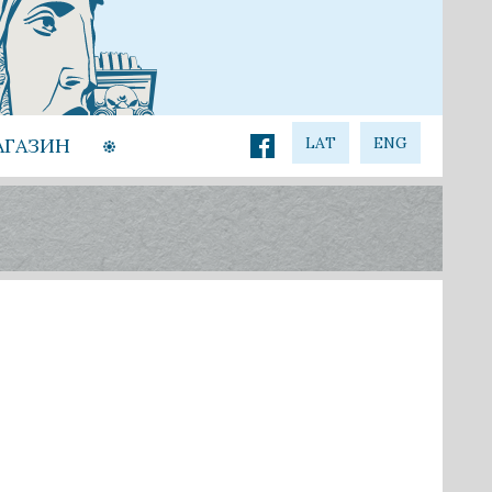
АГАЗИН
LAT
ENG