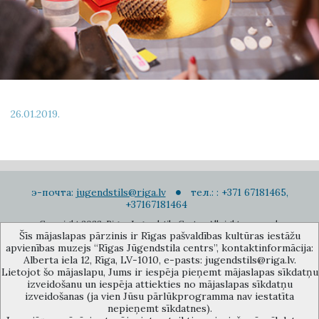
26.01.2019.
э-почта:
jugendstils@riga.lv
тел.: : +371 67181465,
+37167181464
Copyright 2022. Rigas Jugendstila Centrs. All right reserved.
Šīs mājaslapas pārzinis ir Rīgas pašvaldības kultūras iestāžu
Подписаться на новости
apvienības muzejs “Rīgas Jūgendstila centrs”, kontaktinformācija:
Alberta iela 12, Rīga, LV-1010, e-pasts: jugendstils@riga.lv.
Lietojot šo mājaslapu, Jums ir iespēja pieņemt mājaslapas sīkdatņu
izveidošanu un iespēja attiekties no mājaslapas sīkdatņu
izveidošanas (ja vien Jūsu pārlūkprogramma nav iestatīta
nepieņemt sīkdatnes).