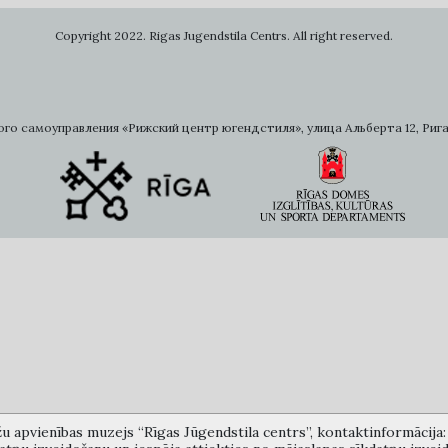
Copyright 2022. Rigas Jugendstila Centrs. All right reserved.
самоуправления «Рижский центр югендстиля», улица Альберта 12, Рига, LV 
žu apvienības muzejs “Rīgas Jūgendstila centrs”, kontaktinformācija: A