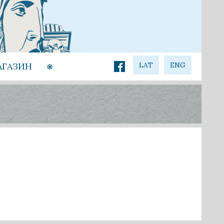
АГАЗИН
LAT
ENG