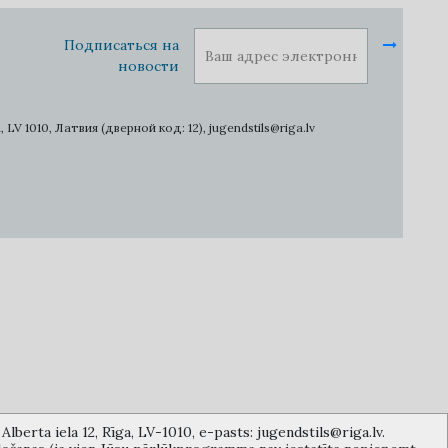
Подписаться на
новости
1010, Латвия (дверной код: 12), jugendstils@riga.lv
lberta iela 12, Rīga, LV-1010, e-pasts: jugendstils@riga.lv.