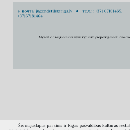
э-почта:
jugendstils@riga.lv
тел.: : +371 67181465,
+37167181464
Музей объединения культурных учереждений Рижского 
Šīs mājaslapas pārzinis ir Rīgas pašvaldības kultūras iestā