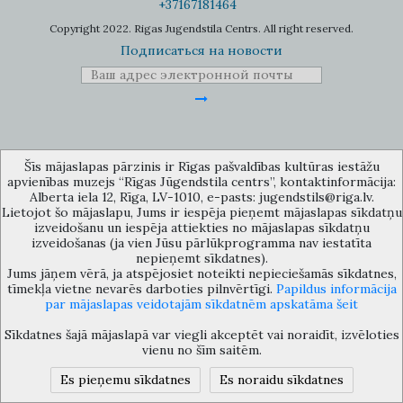
+37167181464
Copyright 2022. Rigas Jugendstila Centrs. All right reserved.
Подписаться на новости
Музей объединения культурных учереждений Рижского
Šīs mājaslapas pārzinis ir Rīgas pašvaldības kultūras iestāžu
самоуправления «Рижский центр югендстиля», улица Альберта 12,
apvienības muzejs “Rīgas Jūgendstila centrs”, kontaktinformācija:
Рига, LV 1010, Латвия (дверной код: 12), jugendstils@riga.lv
Alberta iela 12, Rīga, LV-1010, e-pasts: jugendstils@riga.lv.
Lietojot šo mājaslapu, Jums ir iespēja pieņemt mājaslapas sīkdatņu
izveidošanu un iespēja attiekties no mājaslapas sīkdatņu
izveidošanas (ja vien Jūsu pārlūkprogramma nav iestatīta
nepieņemt sīkdatnes).
Jums jāņem vērā, ja atspējosiet noteikti nepieciešamās sīkdatnes,
tīmekļa vietne nevarēs darboties pilnvērtīgi.
Papildus informācija
par mājaslapas veidotajām sīkdatnēm apskatāma šeit
Sīkdatnes šajā mājaslapā var viegli akceptēt vai noraidīt, izvēloties
vienu no šīm saitēm.
Es pieņemu sīkdatnes
Es noraidu sīkdatnes