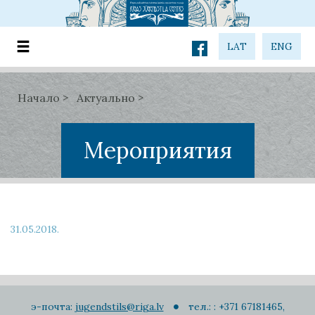
LAT
ENG
Начало
Актуально
Мероприятия
31.05.2018.
э-почта:
jugendstils@riga.lv
тел.: : +371 67181465,