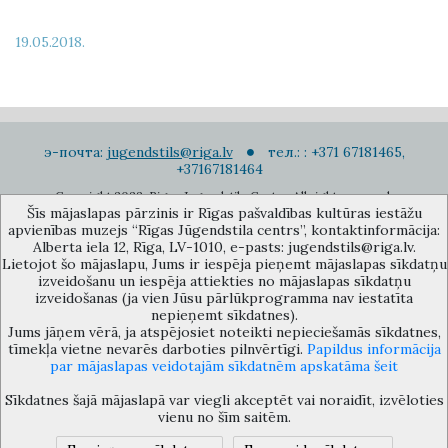
19.05.2018.
э-почта:
jugendstils@riga.lv
тел.: : +371 67181465,
+37167181464
Copyright 2022. Rigas Jugendstila Centrs. All right reserved.
Šīs mājaslapas pārzinis ir Rīgas pašvaldības kultūras iestāžu
Подписаться на новости
apvienības muzejs “Rīgas Jūgendstila centrs”, kontaktinformācija:
Alberta iela 12, Rīga, LV-1010, e-pasts: jugendstils@riga.lv.
Lietojot šo mājaslapu, Jums ir iespēja pieņemt mājaslapas sīkdatņu
izveidošanu un iespēja attiekties no mājaslapas sīkdatņu
izveidošanas (ja vien Jūsu pārlūkprogramma nav iestatīta
nepieņemt sīkdatnes).
Jums jāņem vērā, ja atspējosiet noteikti nepieciešamās sīkdatnes,
Музей объединения культурных учереждений Рижского
tīmekļa vietne nevarēs darboties pilnvērtīgi.
Papildus informācija
самоуправления «Рижский центр югендстиля», улица Альберта 12,
par mājaslapas veidotajām sīkdatnēm apskatāma šeit
Рига, LV 1010, Латвия (дверной код: 12), jugendstils@riga.lv
Sīkdatnes šajā mājaslapā var viegli akceptēt vai noraidīt, izvēloties
vienu no šīm saitēm.