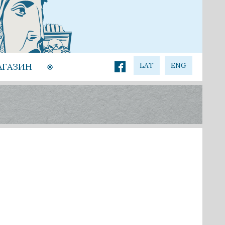
АГАЗИН
LAT
ENG