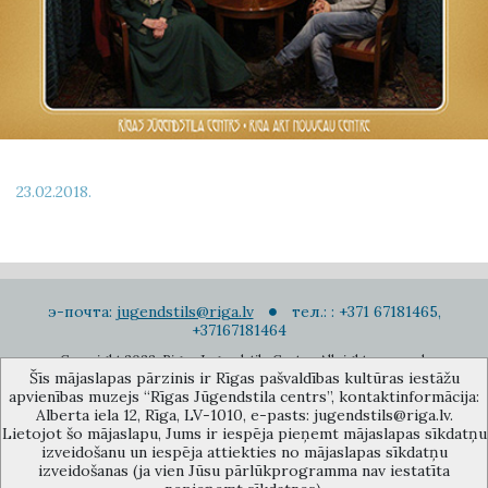
23.02.2018.
э-почта:
jugendstils@riga.lv
тел.: : +371 67181465,
+37167181464
Copyright 2022. Rigas Jugendstila Centrs. All right reserved.
Šīs mājaslapas pārzinis ir Rīgas pašvaldības kultūras iestāžu
Подписаться на новости
apvienības muzejs “Rīgas Jūgendstila centrs”, kontaktinformācija:
Alberta iela 12, Rīga, LV-1010, e-pasts: jugendstils@riga.lv.
Lietojot šo mājaslapu, Jums ir iespēja pieņemt mājaslapas sīkdatņu
izveidošanu un iespēja attiekties no mājaslapas sīkdatņu
izveidošanas (ja vien Jūsu pārlūkprogramma nav iestatīta