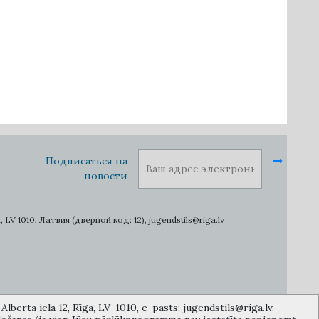
Подписаться на
новости
1010, Латвия (дверной код: 12), jugendstils@riga.lv
lberta iela 12, Rīga, LV-1010, e-pasts: jugendstils@riga.lv.