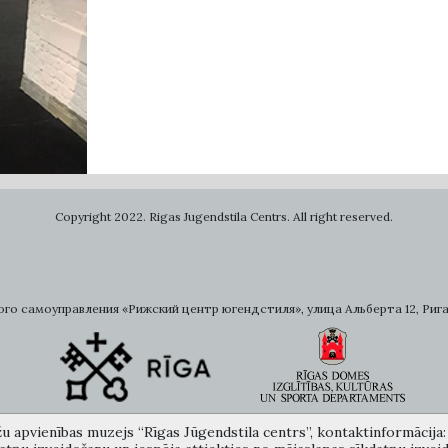
Copyright 2022. Rigas Jugendstila Centrs. All right reserved.
самоуправления «Рижский центр югендстиля», улица Альберта 12, Рига, LV 
žu apvienības muzejs “Rīgas Jūgendstila centrs”, kontaktinformācija: A