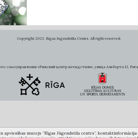
Copyright 2022. Rigas Jugendstila Centrs. All right reserved.
самоуправления «Рижский центр югендстиля», улица Альберта 12, Рига, LV 
žu apvienības muzejs “Rīgas Jūgendstila centrs”, kontaktinformācija: A