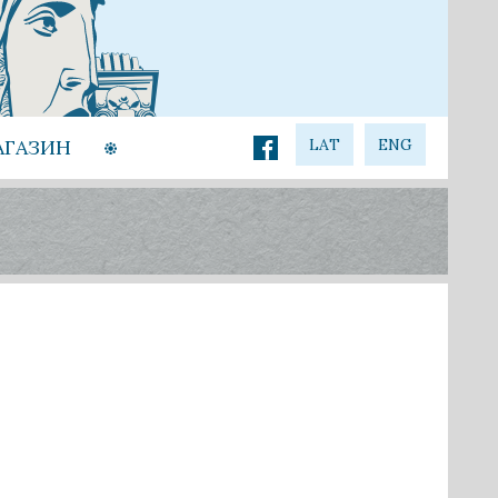
АГАЗИН
LAT
ENG