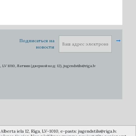
Подписаться на
новости
1010, Латвия (дверной код: 12), jugendstils@riga.lv
lberta iela 12, Rīga, LV-1010, e-pasts: jugendstils@riga.lv.