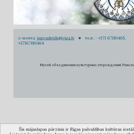
э-почта:
jugendstils@riga.lv
тел.: : +371 67181465,
+37167181464
Музей объединения культурных учереждений Рижского 
Šīs mājaslapas pārzinis ir Rīgas pašvaldības kultūras iestā