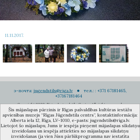
11.11.2017.
э-почта:
jugendstils@riga.lv
тел.: : +371 67181465,
+37167181464
Copyright 2022. Rigas Jugendstila Centrs. All right reserved.
Šīs mājaslapas pārzinis ir Rīgas pašvaldības kultūras iestāžu
Подписаться на новости
apvienības muzejs “Rīgas Jūgendstila centrs”, kontaktinformācija:
Alberta iela 12, Rīga, LV-1010, e-pasts: jugendstils@riga.lv.
Lietojot šo mājaslapu, Jums ir iespēja pieņemt mājaslapas sīkdatņu
izveidošanu un iespēja attiekties no mājaslapas sīkdatņu
izveidošanas (ja vien Jūsu pārlūkprogramma nav iestatīta