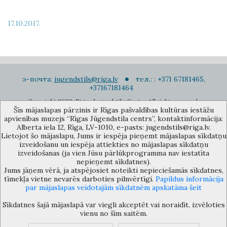
17.10.2017.
э-почта:
jugendstils@riga.lv
тел.: : +371 67181465,
+37167181464
Copyright 2022. Rigas Jugendstila Centrs. All right reserved.
Šīs mājaslapas pārzinis ir Rīgas pašvaldības kultūras iestāžu
Подписаться на новости
apvienības muzejs “Rīgas Jūgendstila centrs”, kontaktinformācija:
Alberta iela 12, Rīga, LV-1010, e-pasts: jugendstils@riga.lv.
Lietojot šo mājaslapu, Jums ir iespēja pieņemt mājaslapas sīkdatņu
izveidošanu un iespēja attiekties no mājaslapas sīkdatņu
izveidošanas (ja vien Jūsu pārlūkprogramma nav iestatīta
nepieņemt sīkdatnes).
Jums jāņem vērā, ja atspējosiet noteikti nepieciešamās sīkdatnes,
Музей объединения культурных учереждений Рижского
tīmekļa vietne nevarēs darboties pilnvērtīgi.
Papildus informācija
самоуправления «Рижский центр югендстиля», улица Альберта 12,
par mājaslapas veidotajām sīkdatnēm apskatāma šeit
Рига, LV 1010, Латвия (дверной код: 12), jugendstils@riga.lv
Sīkdatnes šajā mājaslapā var viegli akceptēt vai noraidīt, izvēloties
vienu no šīm saitēm.