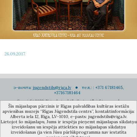
26.09.2017.
э-почта:
jugendstils@riga.lv
тел.: : +371 67181465,
+37167181464
Copyright 2022. Rigas Jugendstila Centrs. All right reserved.
Šīs mājaslapas pārzinis ir Rīgas pašvaldības kultūras iestāžu
Подписаться на новости
apvienības muzejs “Rīgas Jūgendstila centrs”, kontaktinformācija:
Alberta iela 12, Rīga, LV-1010, e-pasts: jugendstils@riga.lv.
Lietojot šo mājaslapu, Jums ir iespēja pieņemt mājaslapas sīkdatņu
izveidošanu un iespēja attiekties no mājaslapas sīkdatņu
izveidošanas (ja vien Jūsu pārlūkprogramma nav iestatīta