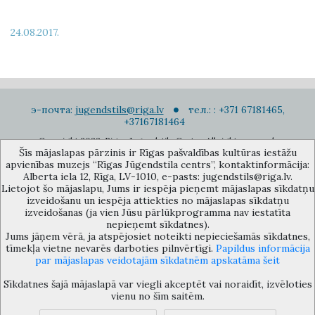
24.08.2017.
э-почта:
jugendstils@riga.lv
тел.: : +371 67181465,
+37167181464
Copyright 2022. Rigas Jugendstila Centrs. All right reserved.
Šīs mājaslapas pārzinis ir Rīgas pašvaldības kultūras iestāžu
Подписаться на новости
apvienības muzejs “Rīgas Jūgendstila centrs”, kontaktinformācija:
Alberta iela 12, Rīga, LV-1010, e-pasts: jugendstils@riga.lv.
Lietojot šo mājaslapu, Jums ir iespēja pieņemt mājaslapas sīkdatņu
izveidošanu un iespēja attiekties no mājaslapas sīkdatņu
izveidošanas (ja vien Jūsu pārlūkprogramma nav iestatīta
nepieņemt sīkdatnes).
Jums jāņem vērā, ja atspējosiet noteikti nepieciešamās sīkdatnes,
Музей объединения культурных учереждений Рижского
tīmekļa vietne nevarēs darboties pilnvērtīgi.
Papildus informācija
самоуправления «Рижский центр югендстиля», улица Альберта 12,
par mājaslapas veidotajām sīkdatnēm apskatāma šeit
Рига, LV 1010, Латвия (дверной код: 12), jugendstils@riga.lv
Sīkdatnes šajā mājaslapā var viegli akceptēt vai noraidīt, izvēloties
vienu no šīm saitēm.