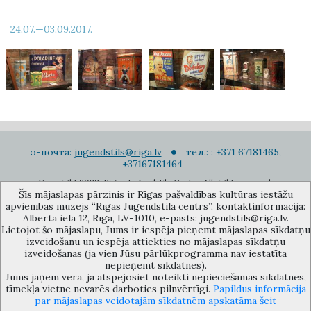
24.07.—03.09.2017.
э-почта:
jugendstils@riga.lv
тел.: : +371 67181465,
+37167181464
Copyright 2022. Rigas Jugendstila Centrs. All right reserved.
Šīs mājaslapas pārzinis ir Rīgas pašvaldības kultūras iestāžu
Подписаться на новости
apvienības muzejs “Rīgas Jūgendstila centrs”, kontaktinformācija:
Alberta iela 12, Rīga, LV-1010, e-pasts: jugendstils@riga.lv.
Lietojot šo mājaslapu, Jums ir iespēja pieņemt mājaslapas sīkdatņu
izveidošanu un iespēja attiekties no mājaslapas sīkdatņu
izveidošanas (ja vien Jūsu pārlūkprogramma nav iestatīta
nepieņemt sīkdatnes).
Jums jāņem vērā, ja atspējosiet noteikti nepieciešamās sīkdatnes,
Музей объединения культурных учереждений Рижского
tīmekļa vietne nevarēs darboties pilnvērtīgi.
Papildus informācija
самоуправления «Рижский центр югендстиля», улица Альберта 12,
par mājaslapas veidotajām sīkdatnēm apskatāma šeit
Рига, LV 1010, Латвия (дверной код: 12), jugendstils@riga.lv