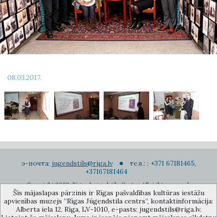
08.03.2017.
э-почта:
jugendstils@riga.lv
тел.: : +371 67181465,
+37167181464
Copyright 2022. Rigas Jugendstila Centrs. All right reserved.
Šīs mājaslapas pārzinis ir Rīgas pašvaldības kultūras iestāžu
Подписаться на новости
apvienības muzejs “Rīgas Jūgendstila centrs”, kontaktinformācija:
Alberta iela 12, Rīga, LV-1010, e-pasts: jugendstils@riga.lv.