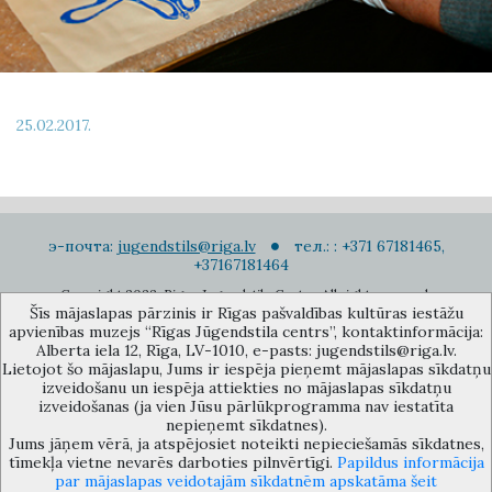
25.02.2017.
э-почта:
jugendstils@riga.lv
тел.: : +371 67181465,
+37167181464
Copyright 2022. Rigas Jugendstila Centrs. All right reserved.
Šīs mājaslapas pārzinis ir Rīgas pašvaldības kultūras iestāžu
Подписаться на новости
apvienības muzejs “Rīgas Jūgendstila centrs”, kontaktinformācija:
Alberta iela 12, Rīga, LV-1010, e-pasts: jugendstils@riga.lv.
Lietojot šo mājaslapu, Jums ir iespēja pieņemt mājaslapas sīkdatņu
izveidošanu un iespēja attiekties no mājaslapas sīkdatņu
izveidošanas (ja vien Jūsu pārlūkprogramma nav iestatīta
nepieņemt sīkdatnes).
Jums jāņem vērā, ja atspējosiet noteikti nepieciešamās sīkdatnes,
Музей объединения культурных учереждений Рижского
tīmekļa vietne nevarēs darboties pilnvērtīgi.
Papildus informācija
самоуправления «Рижский центр югендстиля», улица Альберта 12,
par mājaslapas veidotajām sīkdatnēm apskatāma šeit
Рига, LV 1010, Латвия (дверной код: 12), jugendstils@riga.lv