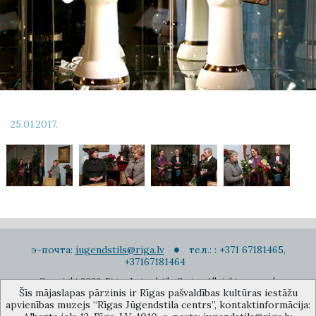
25.01.2017.
э-почта:
jugendstils@riga.lv
тел.: : +371 67181465,
+37167181464
Copyright 2022. Rigas Jugendstila Centrs. All right reserved.
Šīs mājaslapas pārzinis ir Rīgas pašvaldības kultūras iestāžu
Подписаться на новости
apvienības muzejs “Rīgas Jūgendstila centrs”, kontaktinformācija: