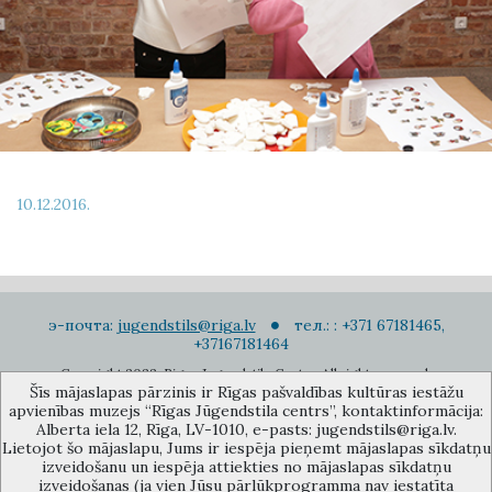
10.12.2016.
э-почта:
jugendstils@riga.lv
тел.: : +371 67181465,
+37167181464
Copyright 2022. Rigas Jugendstila Centrs. All right reserved.
Šīs mājaslapas pārzinis ir Rīgas pašvaldības kultūras iestāžu
Подписаться на новости
apvienības muzejs “Rīgas Jūgendstila centrs”, kontaktinformācija:
Alberta iela 12, Rīga, LV-1010, e-pasts: jugendstils@riga.lv.
Lietojot šo mājaslapu, Jums ir iespēja pieņemt mājaslapas sīkdatņu
izveidošanu un iespēja attiekties no mājaslapas sīkdatņu
izveidošanas (ja vien Jūsu pārlūkprogramma nav iestatīta